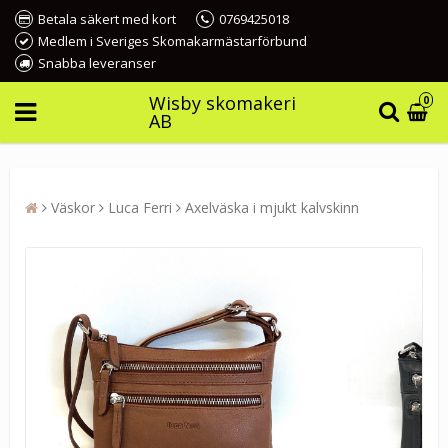
Betala säkert med kort
0769425018
Medlem i Sveriges Skomakarmästarförbund
Snabba leveranser
Wisby skomakeri
0
AB
Väskor
Luca Ferri
Axelväska i mjukt kalvskinn