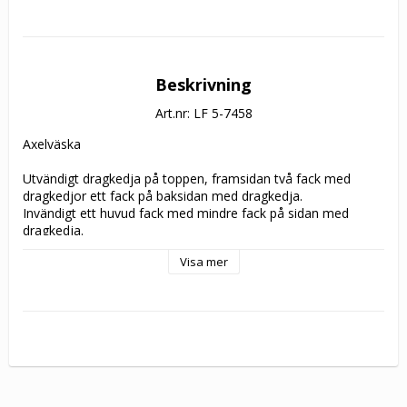
Beskrivning
Art.nr: LF 5-7458
Axelväska

Utvändigt dragkedja på toppen, framsidan två fack med 
dragkedjor ett fack på baksidan med dragkedja.

Invändigt ett huvud fack med mindre fack på sidan med 
dragkedja.

Justerbar axelrem.

Visa mer
Märke: Luca Ferri

Material: Mjukt kalvskinn

Foder: Tyg

Mått: H20* B14,5* D8,5cm
